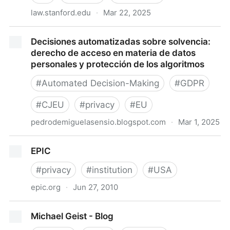
law.stanford.edu
·
Mar 22, 2025
Navigating AI Vendor Contracts and the Future of
Decisiones automatizadas sobre solvencia:
Law: A Guide for Legal Tech Innovators | Stanford
derecho de acceso en materia de datos
Law School
personales y protección de los algoritmos
#
Automated Decision-Making
#
GDPR
#
CJEU
#
privacy
#
EU
pedrodemiguelasensio.blogspot.com
·
Mar 1, 2025
Decisiones automatizadas sobre solvencia: derecho
EPIC
de acceso en materia de datos personales y
protección de los algoritmos
#
privacy
#
institution
#
USA
epic.org
·
Jun 27, 2010
EPIC
Michael Geist - Blog