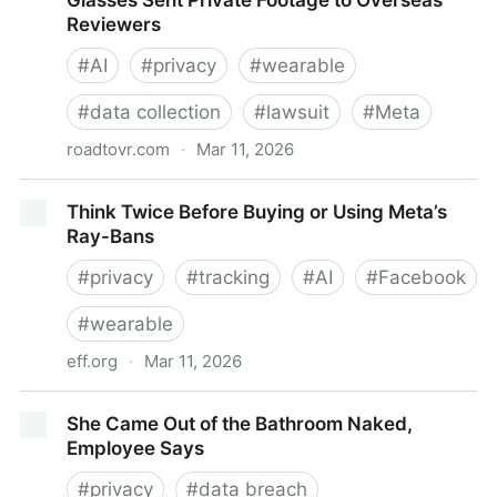
Glasses Sent Private Footage to Overseas
para fines que escapan del ámbito educativo"
Reviewers
#
AI
#
privacy
#
wearable
#
data collection
#
lawsuit
#
Meta
roadtovr.com
·
Mar 11, 2026
Meta Faces Lawsuit Claiming Ray-Ban Smart
Think Twice Before Buying or Using Meta’s
Glasses Sent Private Footage to Overseas Reviewers
Ray-Bans
#
privacy
#
tracking
#
AI
#
Facebook
#
wearable
eff.org
·
Mar 11, 2026
Think Twice Before Buying or Using Meta’s Ray-Bans
She Came Out of the Bathroom Naked,
Employee Says
#
privacy
#
data breach