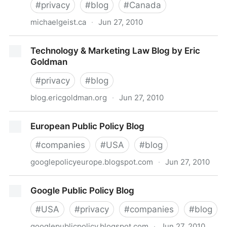
#
privacy
#
blog
#
Canada
michaelgeist.ca
·
Jun 27, 2010
Michael Geist - Blog
Technology & Marketing Law Blog by Eric
Goldman
#
privacy
#
blog
blog.ericgoldman.org
·
Jun 27, 2010
Technology & Marketing Law Blog by Eric Goldman
European Public Policy Blog
#
companies
#
USA
#
blog
googlepolicyeurope.blogspot.com
·
Jun 27, 2010
European Public Policy Blog
Google Public Policy Blog
#
USA
#
privacy
#
companies
#
blog
googlepublicpolicy.blogspot.com
·
Jun 27, 2010