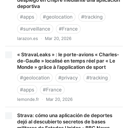
desplegó en Chipre mediante una aplicación
deportiva
#
apps
#
geolocation
#
tracking
#
surveillance
#
France
larazon.es
·
Mar 20, 2026
Un militar francés descubre la posición del
« StravaLeaks » : le porte-avions « Charles-
portaaviones Charles de Gaulle que se desplegó en
de-Gaulle » localisé en temps réel par « Le
Chipre mediante una aplicación deportiva
Monde » grâce à l’application de sport
#
geolocation
#
privacy
#
tracking
#
apps
#
France
lemonde.fr
·
Mar 20, 2026
« StravaLeaks » : le porte-avions « Charles-de-
Strava: cómo una aplicación de deportes
Gaulle » localisé en temps réel par « Le Monde »
dejó al descubierto secretos de bases
grâce à l’application de sport