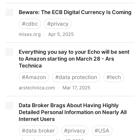
Datos personales de representantes de personas
Beware: The ECB Digital Currency Is Coming
jurídicas
#
cdbc
#
privacy
mises.org
·
Apr 5, 2025
Beware: The ECB Digital Currency Is Coming
Everything you say to your Echo will be sent
to Amazon starting on March 28 - Ars
Technica
#
Amazon
#
data protection
#
tech
arstechnica.com
·
Mar 17, 2025
Everything you say to your Echo will be sent to
Data Broker Brags About Having Highly
Amazon starting on March 28 - Ars Technica
Detailed Personal Information on Nearly All
Internet Users
#
data broker
#
privacy
#
USA