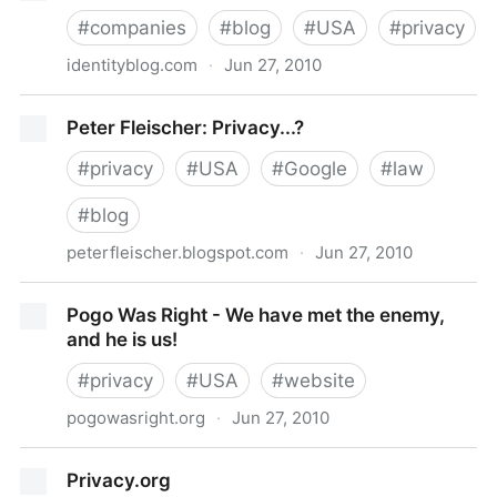
#
companies
#
blog
#
USA
#
privacy
identityblog.com
·
Jun 27, 2010
IdentityBlog
Peter Fleischer: Privacy...?
#
privacy
#
USA
#
Google
#
law
#
blog
peterfleischer.blogspot.com
·
Jun 27, 2010
Peter Fleischer: Privacy...?
Pogo Was Right - We have met the enemy,
and he is us!
#
privacy
#
USA
#
website
pogowasright.org
·
Jun 27, 2010
Pogo Was Right - We have met the enemy, and he is
Privacy.org
us!