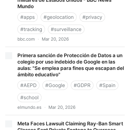
militares de Estados Unidos - BBC News
Mundo
#
apps
#
geolocation
#
privacy
#
tracking
#
surveillance
bbc.com
·
Mar 20, 2026
Strava: cómo una aplicación de deportes dejó al
Primera sanción de Protección de Datos a un
descubierto secretos de bases militares de Estados
colegio por uso indebido de Google en las
Unidos - BBC News Mundo
aulas: "Se emplea para fines que escapan del
ámbito educativo"
#
AEPD
#
Google
#
GDPR
#
Spain
#
school
elmundo.es
·
Mar 20, 2026
Primera sanción de Protección de Datos a un colegio
Meta Faces Lawsuit Claiming Ray-Ban Smart
por uso indebido de Google en las aulas: "Se emplea