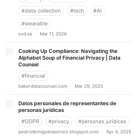
#
data collection
#
tech
#
AI
#
wearable
svd.se
·
Mar 11, 2026
She Came Out of the Bathroom Naked, Employee
Cooking Up Compliance: Navigating the
Says
Alphabet Soup of Financial Privacy | Data
Counsel
#
financial
bakerdatacounsel.com
·
Mar 29, 2025
Cooking Up Compliance: Navigating the Alphabet
Datos personales de representantes de
Soup of Financial Privacy | Data Counsel
personas jurídicas
#
GDPR
#
privacy
#
personas jurídicas
pedrodemiguelasensio.blogspot.com
·
Apr 4, 2025