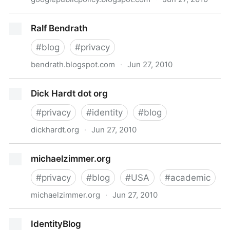
Google Public Policy Blog
Ralf Bendrath
#
blog
#
privacy
bendrath.blogspot.com
·
Jun 27, 2010
Ralf Bendrath
Dick Hardt dot org
#
privacy
#
identity
#
blog
dickhardt.org
·
Jun 27, 2010
Dick Hardt dot org
michaelzimmer.org
#
privacy
#
blog
#
USA
#
academic
michaelzimmer.org
·
Jun 27, 2010
michaelzimmer.org
IdentityBlog