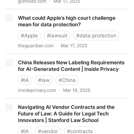
gizmodo.com
·
Mar 17, 2025
Data Broker Brags About Having Highly Detailed
What could Apple’s high court challenge
Personal Information on Nearly All Internet Users
mean for data protection?
#
Apple
#
lawsuit
#
data protection
theguardian.com
·
Mar 17, 2025
What could Apple’s high court challenge mean for
China Releases New Labeling Requirements
data protection?
for AI-Generated Content | Inside Privacy
#
IA
#
law
#
China
insideprivacy.com
·
Mar 19, 2025
China Releases New Labeling Requirements for AI-
Navigating AI Vendor Contracts and the
Generated Content | Inside Privacy
Future of Law: A Guide for Legal Tech
Innovators | Stanford Law School
#
IA
#
vendor
#
contracts