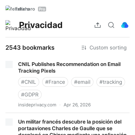
felixharo
Pro
Privacidad
2543 bookmarks
Custom sorting
CNIL Publishes Recommendation on Email
Tracking Pixels
#
CNIL
#
France
#
email
#
tracking
#
GDPR
insideprivacy.com
·
Apr 26, 2026
CNIL Publishes Recommendation on Email Tracking
Un militar francés descubre la posición del
Pixels
portaaviones Charles de Gaulle que se