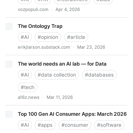
vozpopuli.com
·
Apr 4, 2026
El lado oscuro de la IA: cómo la inteligencia artificial
The Ontology Trap
transforma y desafía el reclutamiento
#
AI
#
opinion
#
article
erikjlarson.substack.com
·
Mar 23, 2026
The Ontology Trap
The world needs an AI lab — for Data
#
AI
#
data collection
#
databases
#
tech
a16z.news
·
Mar 11, 2026
The world needs an AI lab — for Data
Top 100 Gen AI Consumer Apps: March 2026
#
AI
#
apps
#
consumer
#
software