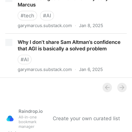
Marcus
#
tech
#
AI
garymarcus.substack.com
·
Jan 8, 2025
The Five Stages of AGI Grief - by Gary Marcus
Why I don’t share Sam Altman’s confidence
that AGI is basically a solved problem
#
AI
garymarcus.substack.com
·
Jan 6, 2025
Why I don’t share Sam Altman’s confidence that AGI
is basically a solved problem
Raindrop.io
All-in-one
Create your own curated list
bookmark
manager