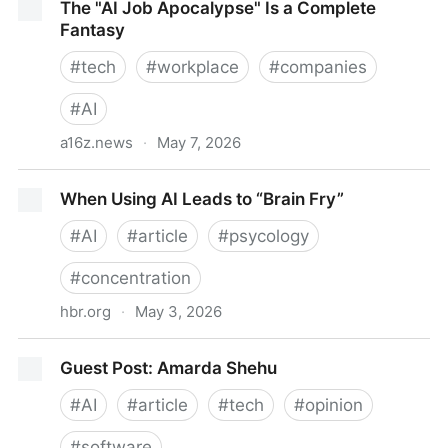
The "AI Job Apocalypse" Is a Complete
Fantasy
#
tech
#
workplace
#
companies
#
AI
a16z.news
·
May 7, 2026
The "AI Job Apocalypse" Is a Complete Fantasy
When Using AI Leads to “Brain Fry”
#
AI
#
article
#
psycology
#
concentration
hbr.org
·
May 3, 2026
When Using AI Leads to “Brain Fry”
Guest Post: Amarda Shehu
#
AI
#
article
#
tech
#
opinion
#
software