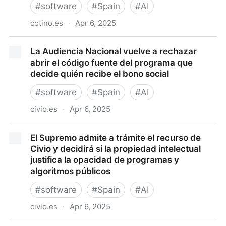
#
software
#
Spain
#
AI
cotino.es
·
Apr 6, 2025
TransparencIA: Mi artículo en La Ley sobre el "Caso
La Audiencia Nacional vuelve a rechazar
Bosco, a la tercera tampoco va la vencida. Mal
abrir el código fuente del programa que
camino en el acceso los algoritmos públicos" -
decide quién recibe el bono social
Lorenzo Cotino Hueso
#
software
#
Spain
#
AI
civio.es
·
Apr 6, 2025
La Audiencia Nacional vuelve a rechazar abrir el
El Supremo admite a trámite el recurso de
código fuente del programa que decide quién recibe
Civio y decidirá si la propiedad intelectual
el bono social
justifica la opacidad de programas y
algoritmos públicos
#
software
#
Spain
#
AI
civio.es
·
Apr 6, 2025