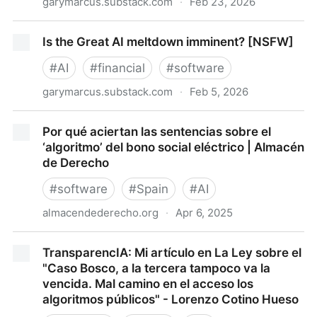
garymarcus.substack.com
·
Feb 23, 2026
Turns out Generative AI was a scam
Is the Great AI meltdown imminent? [NSFW]
#
AI
#
financial
#
software
garymarcus.substack.com
·
Feb 5, 2026
Is the Great AI meltdown imminent? [NSFW]
Por qué aciertan las sentencias sobre el
‘algoritmo’ del bono social eléctrico | Almacén
de Derecho
#
software
#
Spain
#
AI
almacendederecho.org
·
Apr 6, 2025
Por qué aciertan las sentencias sobre el ‘algoritmo’
TransparencIA: Mi artículo en La Ley sobre el
del bono social eléctrico | Almacén de Derecho
"Caso Bosco, a la tercera tampoco va la
vencida. Mal camino en el acceso los
algoritmos públicos" - Lorenzo Cotino Hueso