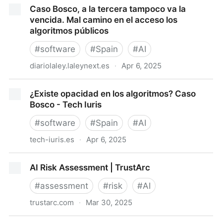
El Supremo admite a trámite el recurso de Civio y
Caso Bosco, a la tercera tampoco va la
decidirá si la propiedad intelectual justifica la
vencida. Mal camino en el acceso los
opacidad de programas y algoritmos públicos
algoritmos públicos
#
software
#
Spain
#
AI
diariolaley.laleynext.es
·
Apr 6, 2025
Caso Bosco, a la tercera tampoco va la vencida. Mal
¿Existe opacidad en los algoritmos? Caso
camino en el acceso los algoritmos públicos
Bosco - Tech Iuris
#
software
#
Spain
#
AI
tech-iuris.es
·
Apr 6, 2025
¿Existe opacidad en los algoritmos? Caso Bosco -
AI Risk Assessment | TrustArc
Tech Iuris
#
assessment
#
risk
#
AI
trustarc.com
·
Mar 30, 2025
AI Risk Assessment | TrustArc