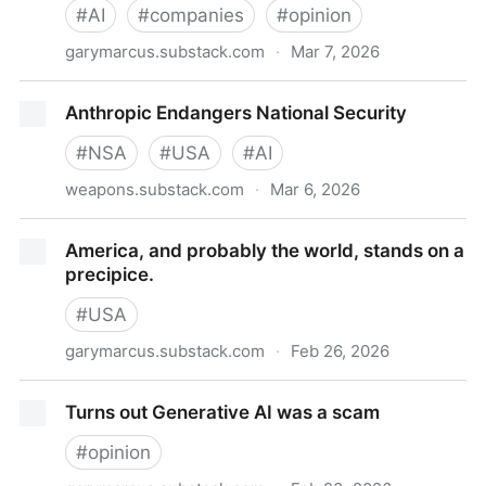
#
AI
#
companies
#
opinion
garymarcus.substack.com
·
Mar 7, 2026
BREAKING: Sam Altman’s greed and dishonesty are
Anthropic Endangers National Security
finally catching up to him
#
NSA
#
USA
#
AI
weapons.substack.com
·
Mar 6, 2026
Anthropic Endangers National Security
America, and probably the world, stands on a
precipice.
#
USA
garymarcus.substack.com
·
Feb 26, 2026
America, and probably the world, stands on a
Turns out Generative AI was a scam
precipice.
#
opinion