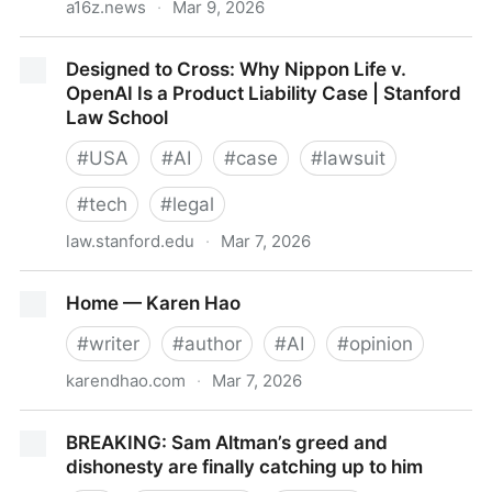
a16z.news
·
Mar 9, 2026
Top 100 Gen AI Consumer Apps: March 2026
Designed to Cross: Why Nippon Life v.
OpenAI Is a Product Liability Case | Stanford
Law School
#
USA
#
AI
#
case
#
lawsuit
#
tech
#
legal
law.stanford.edu
·
Mar 7, 2026
Designed to Cross: Why Nippon Life v. OpenAI Is a
Home — Karen Hao
Product Liability Case | Stanford Law School
#
writer
#
author
#
AI
#
opinion
karendhao.com
·
Mar 7, 2026
Home — Karen Hao
BREAKING: Sam Altman’s greed and
dishonesty are finally catching up to him