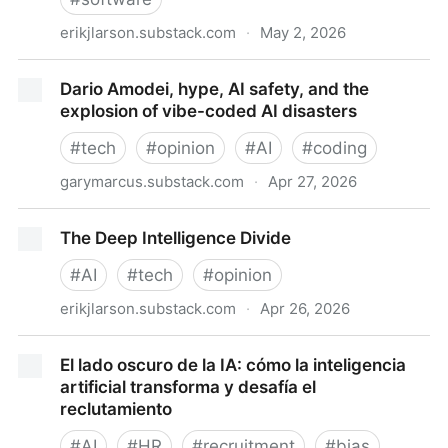
erikjlarson.substack.com
·
May 2, 2026
Guest Post: Amarda Shehu
Dario Amodei, hype, AI safety, and the
explosion of vibe-coded AI disasters
#
tech
#
opinion
#
AI
#
coding
garymarcus.substack.com
·
Apr 27, 2026
Dario Amodei, hype, AI safety, and the explosion of
The Deep Intelligence Divide
vibe-coded AI disasters
#
AI
#
tech
#
opinion
erikjlarson.substack.com
·
Apr 26, 2026
The Deep Intelligence Divide
El lado oscuro de la IA: cómo la inteligencia
artificial transforma y desafía el
reclutamiento
#
AI
#
HR
#
recruitment
#
bias