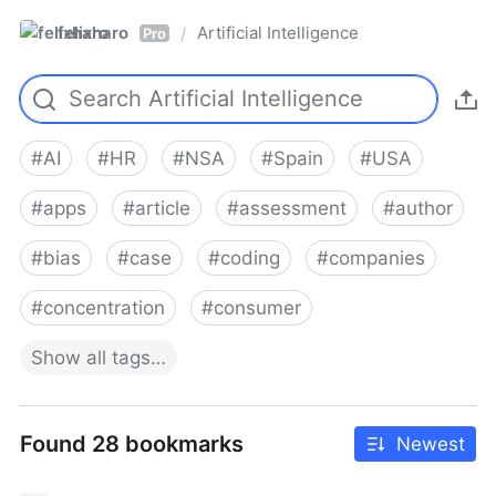
felixharo
Artificial Intelligence
/
Pro
#
AI
#
HR
#
NSA
#
Spain
#
USA
#
apps
#
article
#
assessment
#
author
#
bias
#
case
#
coding
#
companies
#
concentration
#
consumer
Show
all
tags…
Found 28 bookmarks
Newest