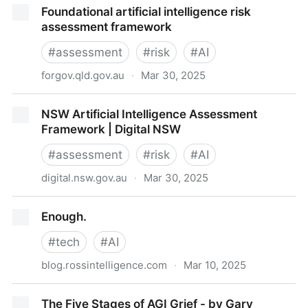
Foundational artificial intelligence risk
assessment framework
#
assessment
#
risk
#
AI
forgov.qld.gov.au
·
Mar 30, 2025
Foundational artificial intelligence risk assessment
NSW Artificial Intelligence Assessment
framework
Framework | Digital NSW
#
assessment
#
risk
#
AI
digital.nsw.gov.au
·
Mar 30, 2025
NSW Artificial Intelligence Assessment Framework |
Enough.
Digital NSW
#
tech
#
AI
blog.rossintelligence.com
·
Mar 10, 2025
Enough.
The Five Stages of AGI Grief - by Gary