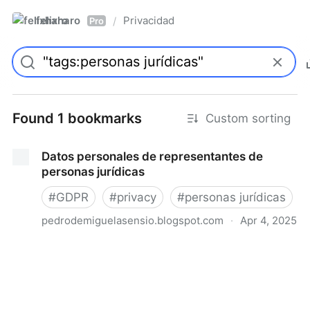
felixharo
Privacidad
/
Pro
Found 1 bookmarks
Custom sorting
Datos personales de representantes de
personas jurídicas
#
GDPR
#
privacy
#
personas jurídicas
pedrodemiguelasensio.blogspot.com
·
Apr 4, 2025
Datos personales de representantes de personas
jurídicas